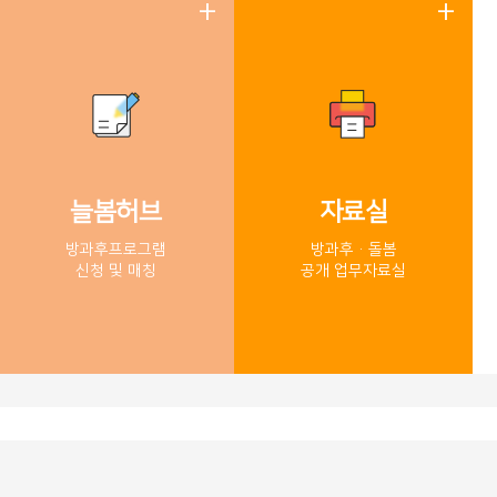
늘봄허브
자료실
방과후프로그램
방과후·돌봄
신청 및 매칭
​공개 업무자료실