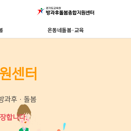
봄
온동네돌봄·교육
지원센터
 방과후·돌봄
권장합니다.