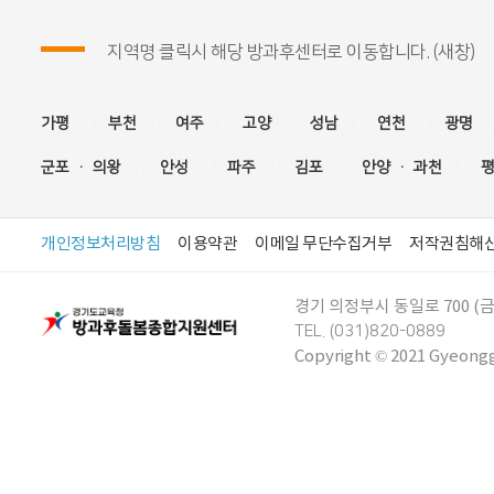
지역명 클릭시 해당 방과후센터로 이동합니다. (새창)
가평
부천
여주
고양
성남
연천
광명
군포 · 의왕
안성
파주
김포
안양 · 과천
개인정보처리방침
이용약관
이메일 무단수집거부
저작권침해
경기 의정부시 동일로 700
TEL. (031)820-0889
Copyright © 2021 Gyeonggi