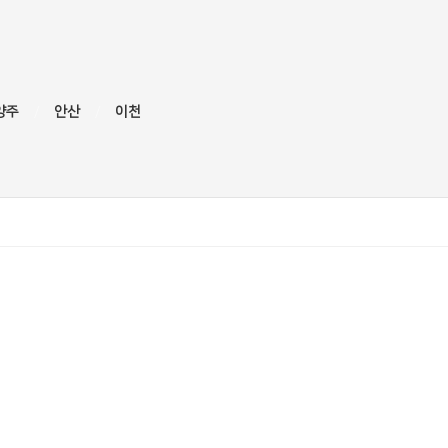
양주
안산
이천