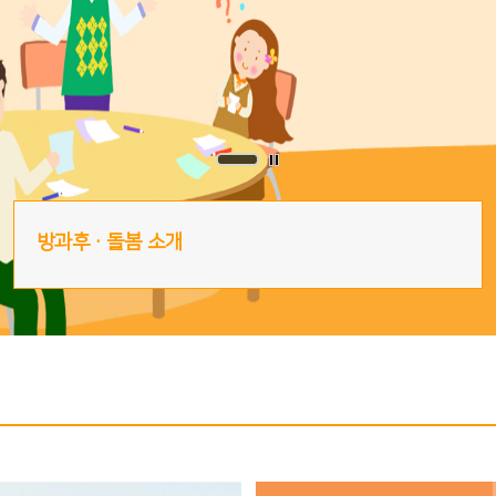
방과후·돌봄 소개