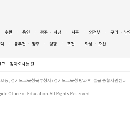
수원
용인
광주 · 하남
시흥
의정부
구리 · 남
평택
동두천
· 양주
양평
포천
화성
· 오산
신고
찾아오시는 길
 (금오동, 경기도교육청북부청사) 경기도교육청 방과후·돌봄 종합지원센터
do Office of Education. All Rights Reserved.