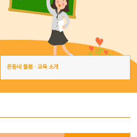
온동네 돌봄·교육 소개