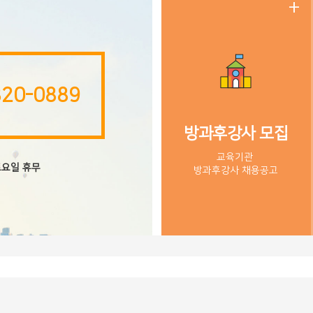
20-0889
방과후강사 모집
교육기관
토요일 휴무
​방과후강사 채용공고