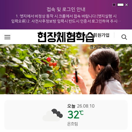
접속 및 로그인 안내
1. 엣지에서 비정상 동작 시 크롬에서 접속 바랍니다.(엣지실행 시
입력오류) 2. 사전사후정보방 입력시 반드시 인증서 로그인하여 주시기
바랍니다.
홈
로그인
회원가입
경기교육모아
오늘
26.08.10
32
℃
온흐림