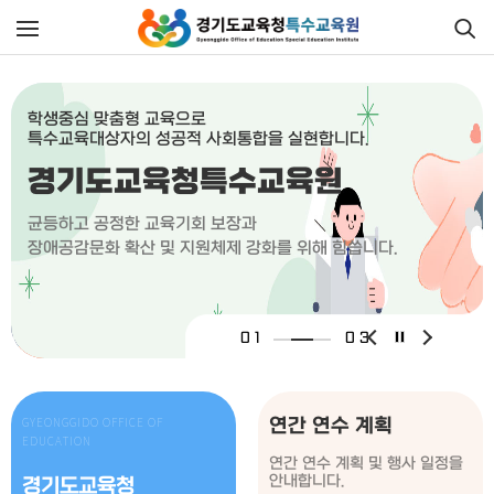
학생중심 맞춤형 교육으로
학생중
​특수교육대상자의 성공적 사회통합을 실현합니다.
​특수
​경기도교육청특수교육원
​
균등하고 공정한 교육기회 보장과
균등하
​장애공감문화 확산 및 지원체제 강화를 위해 힘씁니다.
​장애공
연간 연수 계획
GYEONGGIDO OFFICE OF
EDUCATION
연간 연수 계획 및 행사 일정을
안내합니다.
경기도교육청