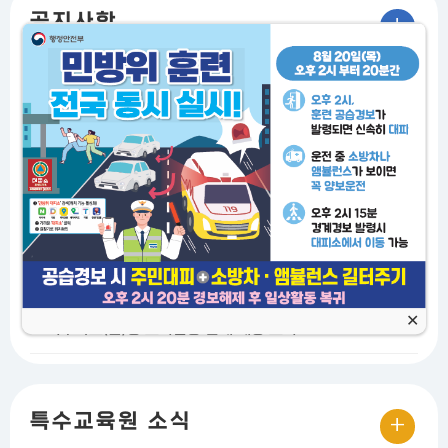
+
공지사항
2026.08.03
비상시 국민행동요령(홍보)
2026.07.13
교육감 「서이초 선생님께 드리는 편지」
2026.06.17
경기도교육청 교육공무직원 취업규칙
2025.11.29
함께 만드는 복합특수학급 든든한 길잡이
2025.11.29
복합특수학급 교육과정 편성운영 안내 자료
2025.05.12
특수학교(급)용 교육활동 침해 예방 교육자료 안내
+
특수교육원 소식